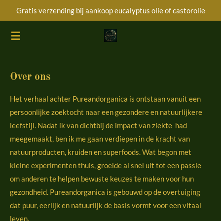
Gratis verzending bij aankoop eucalyptus olie of castorolie
Ga
direct
naar
de
hoofdinhoud
Over ons
Het verhaal achter Pureandorganica is ontstaan vanuit een
persoonlijke zoektocht naar een gezondere en natuurlijkere
leefstijl. Nadat ik van dichtbij de impact van ziekte had
meegemaakt, ben ik me gaan verdiepen in de kracht van
natuurproducten, kruiden en superfoods. Wat begon met
kleine experimenten thuis, groeide al snel uit tot een passie
om anderen te helpen bewuste keuzes te maken voor hun
gezondheid. Pureandorganica is gebouwd op de overtuiging
dat puur, eerlijk en natuurlijk de basis vormt voor een vitaal
leven.