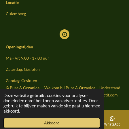
Locatie
A
p
p
Culemborg
Openingstijden
Ma - Vr: 9.00 - 17.00 uur
Zaterdag: Gesloten
Zondag: Gesloten
© Pure & Organica - Welkom bij Pure & Organica – Understand
Your Body . Strengthen Your Health Website by Sightmoti
f.com
Deze website gebruikt cookies voor analyse-
doeleinden en/of het tonen van advertenties. Door
gebruik te blijven maken van de site gaat u hiermee
akkoord.
Akkoord
E-mailadres
Telefoonnummer
Kaart
WhatsApp