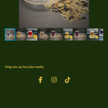
Volg ons op Sociale media
F
I
T
a
n
i
c
s
k
e
t
T