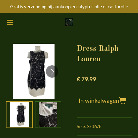
Gratis verzending bij aankoop eucalyptus olie of castorolie
Ga
direct
naar
de
hoofdinhoud
Dress Ralph
Lauren
€ 79,99
In winkelwagen
Size: S/36/8