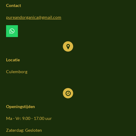
b
a
o
Contact
o
g
k
o
r
pureandorganica@gmail.com
k
a
m
W
h
a
t
s
Locatie
A
p
p
Culemborg
Openingstijden
Ma - Vr: 9.00 - 17.00 uur
Zaterdag: Gesloten