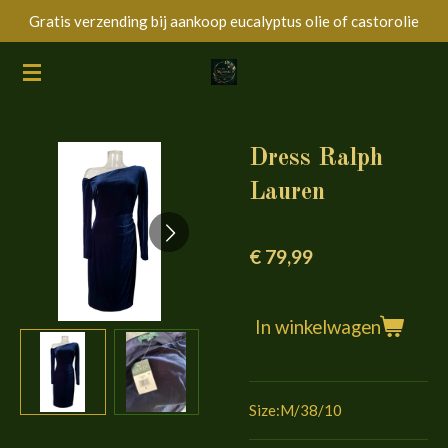
Gratis verzending bij aankoop eucalyptus olie of castorolie
Ga
direct
naar
de
hoofdinhoud
Dress Ralph
Lauren
€ 79,99
In winkelwagen
Size:M/38/10