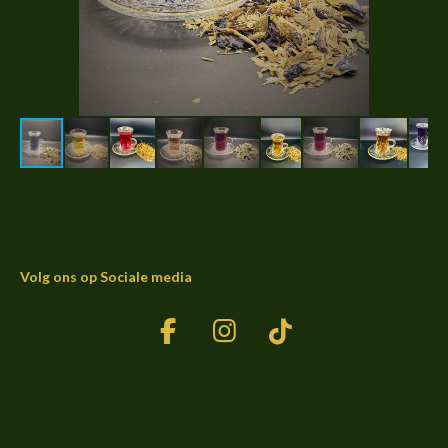
Volg ons op Sociale media
F
I
T
a
n
i
c
s
k
e
t
T