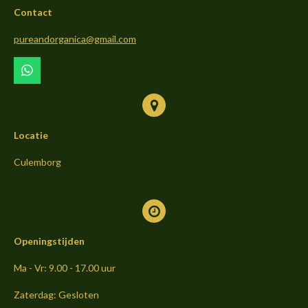
b
a
o
Contact
o
g
k
o
r
pureandorganica@gmail.com
k
a
m
W
h
a
t
s
Locatie
A
p
p
Culemborg
Openingstijden
Ma - Vr: 9.00 - 17.00 uur
Zaterdag: Gesloten