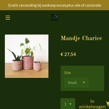
Gratis verzending bij aankoop eucalyptus olie of castorolie
Ga
direct
naar
de
hoofdinhoud
Mandje Charice
€ 27,54
Size
In
winkelwagen