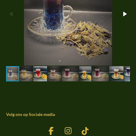
Volg ons op Sociale media
F
I
T