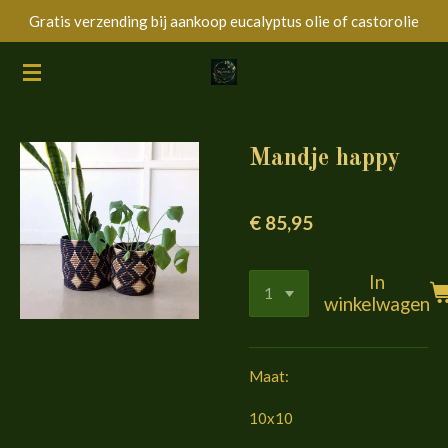
Gratis verzending bij aankoop eucalyptus olie of castorolie
Ga
direct
naar
de
hoofdinhoud
Mandje happy
€ 85,95
In
winkelwagen
Maat:
10x10