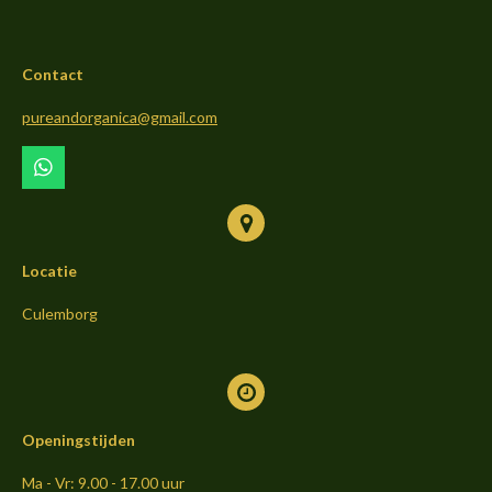
e
t
T
b
a
o
Contact
o
g
k
o
r
pureandorganica@gmail.com
k
a
m
W
h
a
t
s
Locatie
A
p
p
Culemborg
Openingstijden
Ma - Vr: 9.00 - 17.00 uur