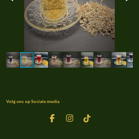
Volg ons op Sociale media
F
I
T
a
n
i
c
s
k