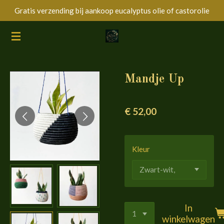
Gratis verzending bij aankoop eucalyptus olie of castorolie
Ga
direct
naar
de
hoofdinhoud
Mandje Up
€ 52,00
Kleur
In
winkelwagen