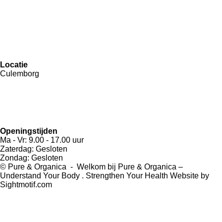
o
r
k
a
W
m
h
a
t
s
Locatie
A
Culemborg
p
p
Openingstijden
Ma - Vr: 9.00 - 17.00 uur
Zaterdag: Gesloten
Zondag: Gesloten
© Pure & Organica - Welkom bij Pure & Organica –
Understand Your Body . Strengthen Your Health Website by
Sightmoti
f.com