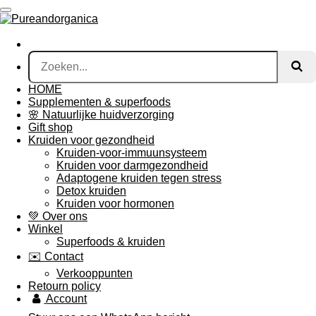
Ga
direct
naar
de
hoofdinhoud
HOME
Supplementen & superfoods
🌸 Natuurlijke huidverzorging
Gift shop
Kruiden voor gezondheid
Kruiden-voor-immuunsysteem
Kruiden voor darmgezondheid
Adaptogene kruiden tegen stress
Detox kruiden
Kruiden voor hormonen
💚 Over ons
Winkel
Superfoods & kruiden
✉️ Contact
Verkooppunten
Retourn policy
Account