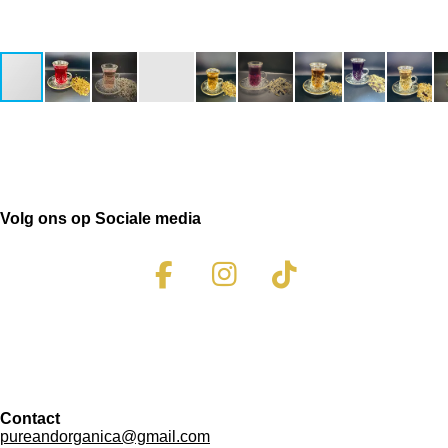
Volg ons op Sociale media
F
I
T
a
n
i
c
s
k
e
t
T
b
a
o
Contact
o
g
k
pureandorganica@gmail.com