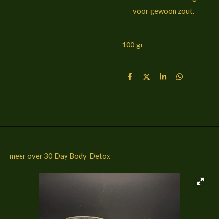
voor gewoon zout.
100 gr
D
D
S
D
e
e
h
e
l
e
a
l
e
l
r
e
n
e
n
meer over 30 Day Body Detox