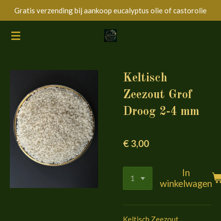
Gratis verzending bij aankoop eucalyptus olie of castorolie
Ga
direct
naar
de
hoofdinhoud
Keltisch
Zeezout Grof
Droog 2-4 mm
€ 3,00
In
winkelwagen
Keltisch Zeezout