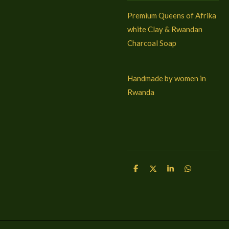
Premium Queens of Afrika
white Clay & Rwandan
Charcoal Soap
Handmade by women in
Rwanda
D
D
S
D
e
e
h
e
l
e
a
l
e
l
r
e
n
e
n