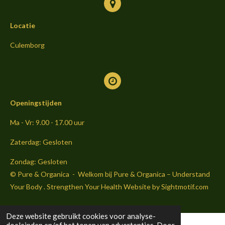
a
t
s
Locatie
A
p
p
Culemborg
Openingstijden
Ma - Vr: 9.00 - 17.00 uur
Zaterdag: Gesloten
Zondag: Gesloten
© Pure & Organica - Welkom bij Pure & Organica – Understand
Your Body . Strengthen Your Health Website by Sightmoti
f.com
Deze website gebruikt cookies voor analyse-