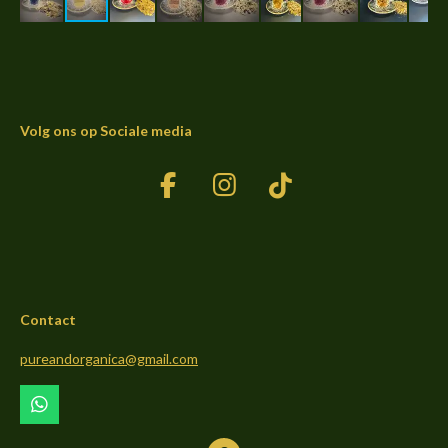
Volg ons op Sociale media
F
I
T
a
n
i
c
s
k
e
t
T
b
a
o
Contact
o
g
k
o
r
pureandorganica@gmail.com
k
a
m
W
h