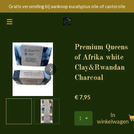
Gratis verzending bij aankoop eucalyptus olie of castorolie
Ga
direct
naar
de
hoofdinhoud
Premium Queens
of Afrika white
Clay&Rwandan
Charcoal
€ 7,95
In
winkelwagen