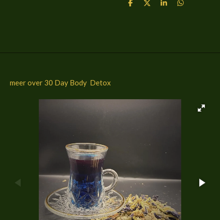
D
D
S
D
e
e
h
e
l
e
a
l
e
l
r
e
n
e
n
meer over 30 Day Body Detox