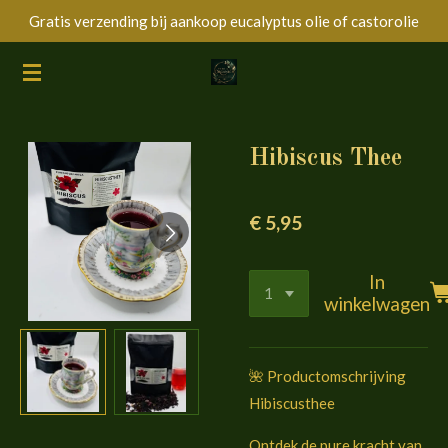
Gratis verzending bij aankoop eucalyptus olie of castorolie
Ga
direct
naar
de
hoofdinhoud
Hibiscus Thee
€ 5,95
In
winkelwagen
🌺 Productomschrijving
Hibiscusthee
Ontdek de pure kracht van