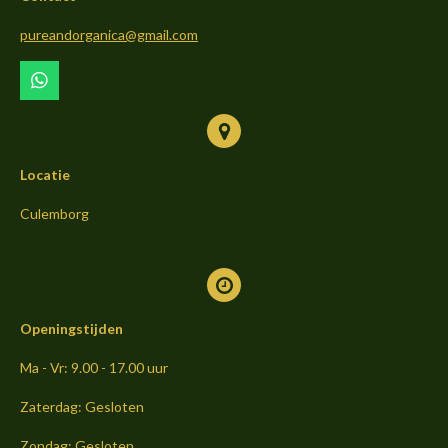
o
g
k
o
r
pureandorganica@gmail.com
k
a
m
W
h
a
t
s
Locatie
A
p
p
Culemborg
Openingstijden
Ma - Vr: 9.00 - 17.00 uur
Zaterdag: Gesloten
Zondag: Gesloten