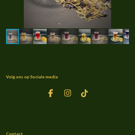
Volg ons op Sociale media
F
I
T
a
n
i
c
s
k
e
t
T
b
a
o
Contact