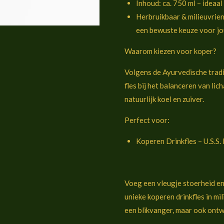
Inhoud: ca. 750 ml – ideaa
Herbruikbaar & milieuvriend
een bewuste keuze voor jou
Waarom kiezen voor koper?
Volgens de Ayurvedische tradi
fles bij het balanceren van lic
natuurlijk koel en zuiver.
Perfect voor:
Koperen Drinkfles – U.S.S.
Voeg een vleugje stoerheid en 
unieke koperen drinkfles in mil
een blikvanger, maar ook ont