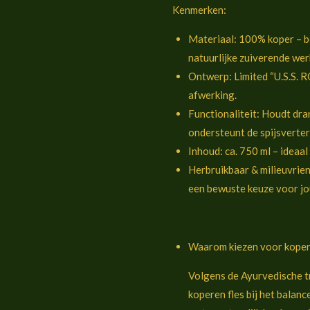
Kenmerken:
Materiaal: 100% koper – b
natuurlijke zuiverende wer
Ontwerp: Limited “U.S.S. R
afwerking.
Functionaliteit: Houdt dran
ondersteunt de spijsverter
Inhoud: ca. 750 ml – ideaa
Herbruikbaar & milieuvriend
een bewuste keuze voor jou
Waarom kiezen voor kope
Volgens de Ayurvedische tr
koperen fles bij het balanc