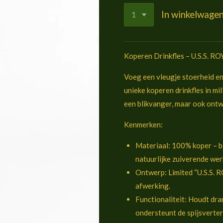
In winkelwage
Koperen Drinkfles – U.S.S. RO
Voeg een vleugje stoerheid en 
unieke koperen drinkfles in mil
een blikvanger, maar ook ont
Kenmerken:
Materiaal: 100% koper – b
natuurlijke zuiverende wer
Ontwerp: Limited “U.S.S. R
afwerking.
Functionaliteit: Houdt dran
ondersteunt de spijsverter