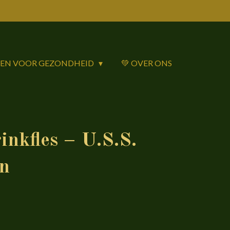
DEN VOOR GEZONDHEID
💚 OVER ONS
nkfles – U.S.S.
n