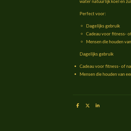
water natuurlijk koel en zui
Perfect voor:
Dagelijks gebruik
Cadeau voor fitness- o
Mensen die houden van 
Dagelijks gebruik
Cadeau voor fitness- of n
Mensen die houden van een
D
D
S
e
e
h
l
e
a
e
l
r
n
e