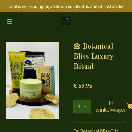
Gratis verzending bij aankoop eucalyptus olie of castorolie
Ga
direct
naar
de
hoofdinhoud
🌼 Botanical
Bliss Luxury
Ritual
€ 59,95
In
winkelwagen
De Botanical Bliss Gift