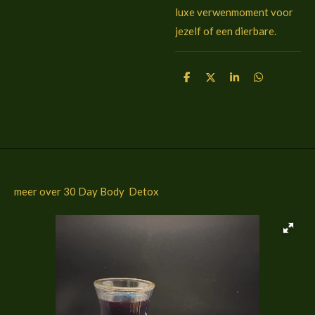
luxe verwenmoment voor
jezelf of een dierbare.
D
D
S
D
e
e
h
e
l
e
a
l
e
l
r
e
n
e
n
meer over 30 Day Body Detox