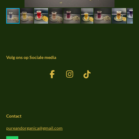
Volg ons op Sociale media
F
I
T
a
n
i
c
s
k
e
t
T
b
a
o
Contact
o
g
k
o
r
pureandorganica@gmail.com
k
a