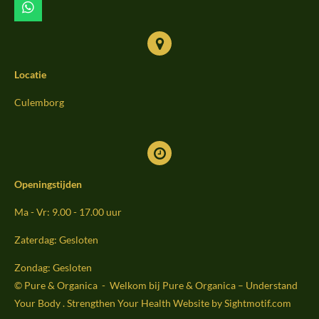
m
W
h
a
t
s
Locatie
A
p
p
Culemborg
Openingstijden
Ma - Vr: 9.00 - 17.00 uur
Zaterdag: Gesloten
Zondag: Gesloten
© Pure & Organica - Welkom bij Pure & Organica – Understand
Your Body . Strengthen Your Health Website by Sightmoti
f.com