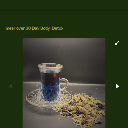
n
e
n
meer over 30 Day Body Detox