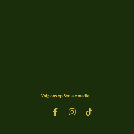
Volg ons op Sociale media
F
I
T
a
n
i
c
s
k