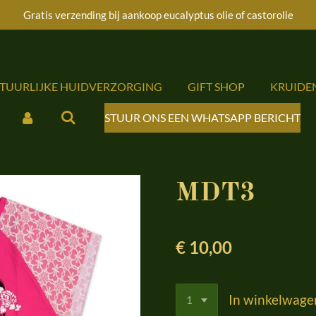
Gratis verzending bij aankoop eucalyptus olie of castorolie
ATUURLIJKE HUIDVERZORGING
GIFT SHOP
KRUIDE
STUUR ONS EEN WHATSAPP BERICHT
MDT3
€ 10,00
In winkelwage