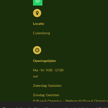
W
h
a
t
s
Locatie
A
p
p
Culemborg
Openingstijden
Ma - Vr: 9.00 - 17.00
uur
Zaterdag: Gesloten
Zondag: Gesloten
© Pure & Organica - Welkom bij Pure & Organica 