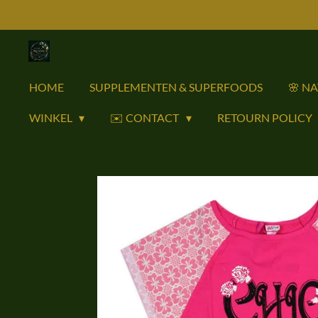
Ga
direct
naar
de
HOME
SUPPLEMENTEN & SUPERFOODS
🌸 N
hoofdinhoud
WINKEL
✉️ CONTACT
RETOURN POLICY