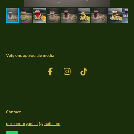
Volg ons op Sociale media
F
I
T
a
n
i
c
s
k
e
t
T
b
a
o
Contact
o
g
k
o
r
pureandorganica@gmail.com
k
a