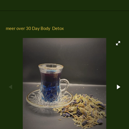
n
e
n
meer over 30 Day Body Detox