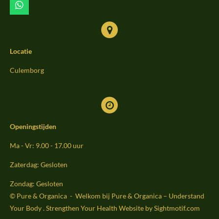
m
W
h
a
t
s
Locatie
A
p
p
Culemborg
Openingstijden
Ma - Vr: 9.00 - 17.00 uur
Zaterdag: Gesloten
Zondag: Gesloten
© Pure & Organica - Welkom bij Pure & Organica – Understand
Your Body . Strengthen Your Health Website by Sightmoti
f.com