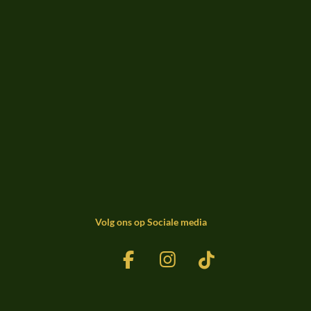
Volg ons op Sociale media
F
I
T
a
n
i
c
s
k