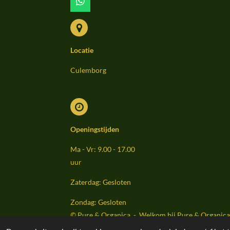
W
h
a
t
s
Locatie
A
p
p
Culemborg
Openingstijden
Ma - Vr: 9.00 - 17.00
uur
Zaterdag: Gesloten
Zondag: Gesloten
© Pure & Organica - Welkom bij Pure & Organica 