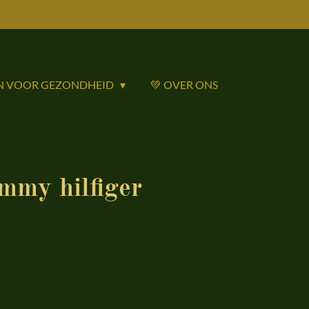
N VOOR GEZONDHEID
💚 OVER ONS
my hilfiger