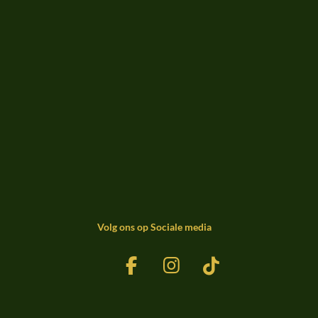
Volg ons op Sociale media
F
I
T
a
n
i
c
s
k