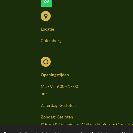
W
h
a
t
s
Locatie
A
p
p
Culemborg
Openingstijden
Ma - Vr: 9.00 - 17.00
uur
Zaterdag: Gesloten
Zondag: Gesloten
© Pure & Organica - Welkom bij Pure & Organica 