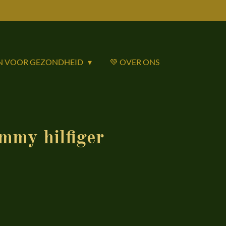
N VOOR GEZONDHEID
💚 OVER ONS
my hilfiger