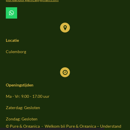
k
a
m
W
h
a
t
s
Locatie
A
p
p
Culemborg
Openingstijden
Ma - Vr: 9.00 - 17.00 uur
Zaterdag: Gesloten
Zondag: Gesloten
© Pure & Organica - Welkom bij Pure & Organica – Understand