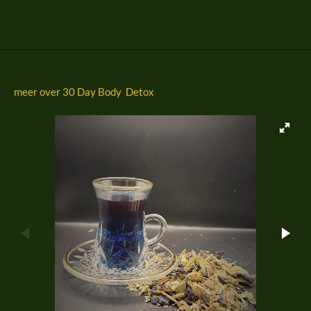
l
e
a
l
e
l
r
e
n
e
n
meer over 30 Day Body Detox