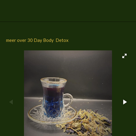
l
e
a
l
e
l
r
e
n
e
n
meer over 30 Day Body Detox