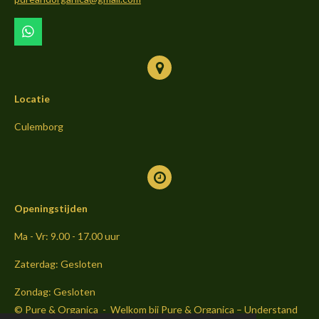
k
a
m
W
h
a
t
s
Locatie
A
p
p
Culemborg
Openingstijden
Ma - Vr: 9.00 - 17.00 uur
Zaterdag: Gesloten
Zondag: Gesloten
© Pure & Organica - Welkom bij Pure & Organica – Understand