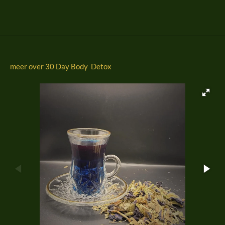
l
e
a
l
e
l
r
e
n
e
n
meer over 30 Day Body Detox