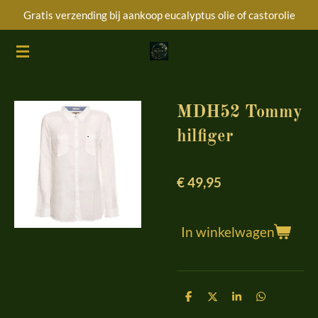
Gratis verzending bij aankoop eucalyptus olie of castorolie
Ga
direct
naar
de
hoofdinhoud
MDH52 Tommy
hilfiger
€ 49,95
In winkelwagen
D
D
S
D
e
e
h
e