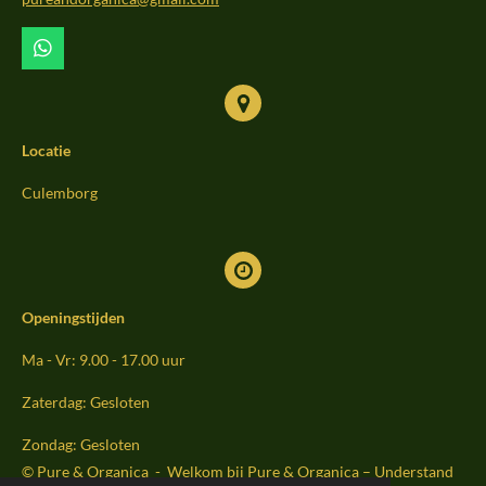
k
a
m
W
h
a
t
s
Locatie
A
p
p
Culemborg
Openingstijden
Ma - Vr: 9.00 - 17.00 uur
Zaterdag: Gesloten
Zondag: Gesloten
© Pure & Organica - Welkom bij Pure & Organica – Understand