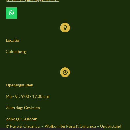
k
a
m
W
h
a
t
s
Locatie
A
p
p
Culemborg
Openingstijden
Ma - Vr: 9.00 - 17.00 uur
Zaterdag: Gesloten
Zondag: Gesloten
© Pure & Organica - Welkom bij Pure & Organica – Understand