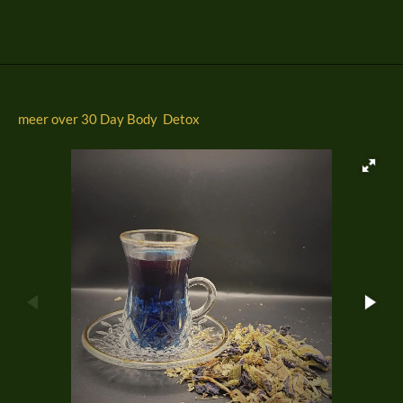
l
e
a
l
e
l
r
e
n
e
n
meer over 30 Day Body Detox