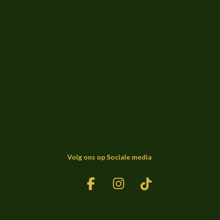
Volg ons op Sociale media
F
I
T
a
n
i
c
s
k