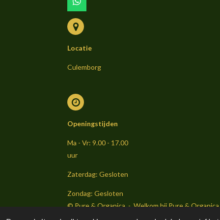
W
h
a
t
s
Locatie
A
p
p
Culemborg
Openingstijden
Ma - Vr: 9.00 - 17.00
uur
Zaterdag: Gesloten
Zondag: Gesloten
© Pure & Organica - Welkom bij Pure & Organica