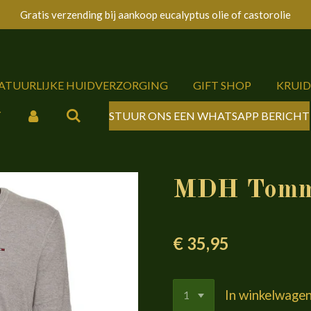
Gratis verzending bij aankoop eucalyptus olie of castorolie
NATUURLIJKE HUIDVERZORGING
GIFT SHOP
KRUI
Y
STUUR ONS EEN WHATSAPP BERICHT
MDH Tommy
€ 35,95
In winkelwage