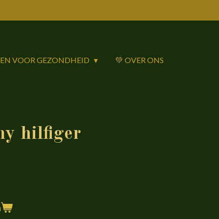
DEN VOOR GEZONDHEID
💚 OVER ONS
 hilfiger
n