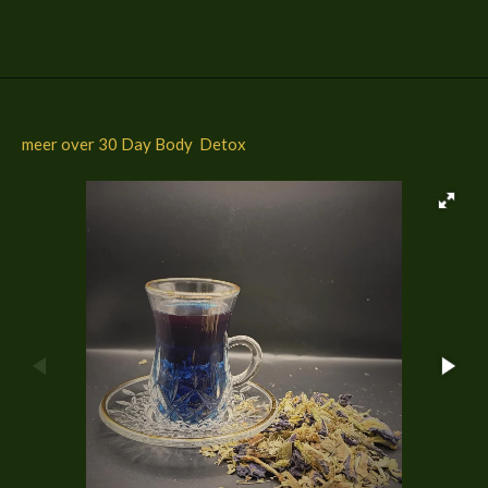
l
e
a
l
e
l
r
e
n
e
n
meer over 30 Day Body Detox