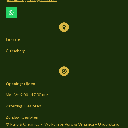
k
a
m
W
h
a
t
s
Locatie
A
p
p
Culemborg
Openingstijden
Ma - Vr: 9.00 - 17.00 uur
Zaterdag: Gesloten
Zondag: Gesloten
© Pure & Organica - Welkom bij Pure & Organica – Understand