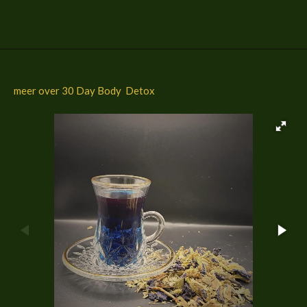
l
e
a
l
e
l
r
e
n
e
n
meer over 30 Day Body Detox