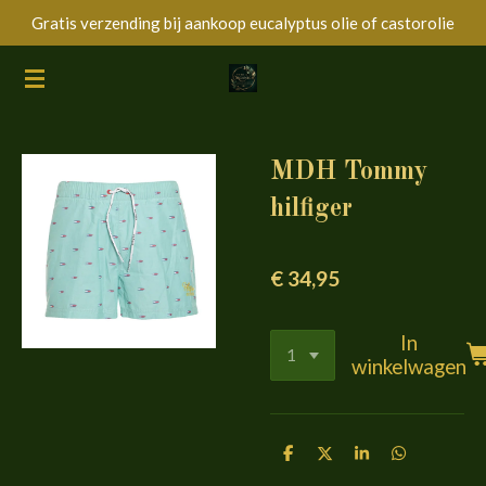
Gratis verzending bij aankoop eucalyptus olie of castorolie
Ga
direct
naar
de
hoofdinhoud
MDH Tommy
hilfiger
€ 34,95
In
winkelwagen
D
D
S
D
e
e
h
e