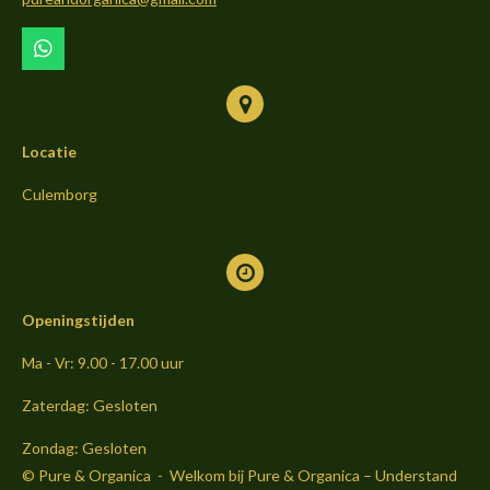
k
a
m
W
h
a
t
s
Locatie
A
p
p
Culemborg
Openingstijden
Ma - Vr: 9.00 - 17.00 uur
Zaterdag: Gesloten
Zondag: Gesloten
© Pure & Organica - Welkom bij Pure & Organica – Understand