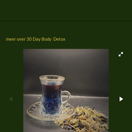
l
e
a
l
e
l
r
e
n
e
n
meer over 30 Day Body Detox