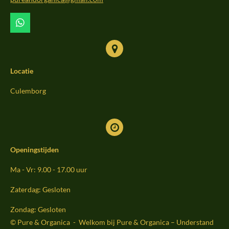
k
a
m
W
h
a
t
s
Locatie
A
p
p
Culemborg
Openingstijden
Ma - Vr: 9.00 - 17.00 uur
Zaterdag: Gesloten
Zondag: Gesloten
© Pure & Organica - Welkom bij Pure & Organica – Understand