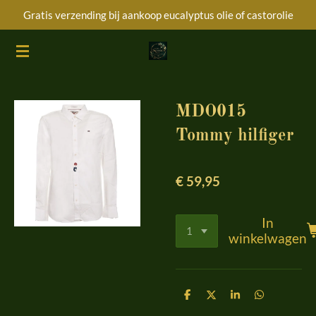
Gratis verzending bij aankoop eucalyptus olie of castorolie
Ga
direct
naar
de
hoofdinhoud
MDO015
Tommy hilfiger
€ 59,95
In
winkelwagen
D
D
S
D
e
e
h
e