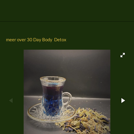
l
e
a
l
e
l
r
e
n
e
n
meer over 30 Day Body Detox