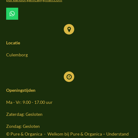
k
a
m
W
h
a
t
s
Locatie
A
p
p
Culemborg
Openingstijden
Ma - Vr: 9.00 - 17.00 uur
Zaterdag: Gesloten
Zondag: Gesloten
© Pure & Organica - Welkom bij Pure & Organica – Understand