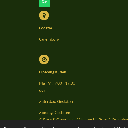
W
h
a
t
s
Locatie
A
p
p
Culemborg
Openingstijden
Ma - Vr: 9.00 - 17.00
uur
Zaterdag: Gesloten
Zondag: Gesloten
© Pure & Organica - Welkom bij Pure & Organica 