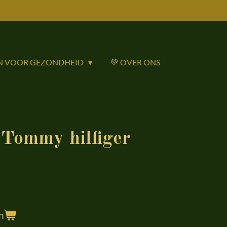
N VOOR GEZONDHEID
💚 OVER ONS
ommy hilfiger
n