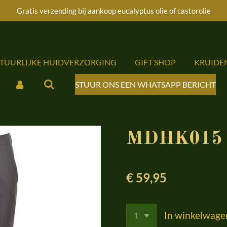
Gratis verzending bij aankoop eucalyptus olie of castorolie
ATUURLIJKE HUIDVERZORGING
GIFT SHOP
KRUIDE
STUUR ONS EEN WHATSAPP BERICHT
MDHK015 T
€ 59,95
In winkelwage