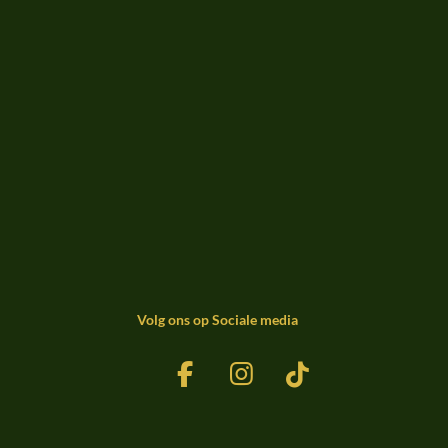
Volg ons op Sociale media
F
I
T
a
n
i
c
s
k