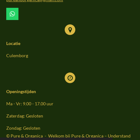
k
a
m
W
h
a
t
s
Locatie
A
p
p
Culemborg
Openingstijden
Ma - Vr: 9.00 - 17.00 uur
Zaterdag: Gesloten
Zondag: Gesloten
© Pure & Organica - Welkom bij Pure & Organica – Understand