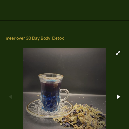
l
e
a
l
e
l
r
e
n
e
n
meer over 30 Day Body Detox