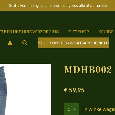
Gratis verzending bij aankoop eucalyptus olie of castorolie
ATUURLIJKE HUIDVERZORGING
GIFT SHOP
KRUIDE
STUUR ONS EEN WHATSAPP BERICHT
MDHB002 T
€ 59,95
In winkelwage