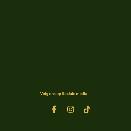
Volg ons op Sociale media
F
I
T
a
n
i
c
s
k