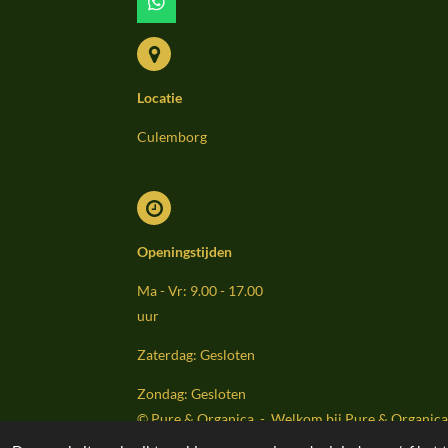
W
h
a
t
s
Locatie
A
p
p
Culemborg
Openingstijden
Ma - Vr: 9.00 - 17.00
uur
Zaterdag: Gesloten
Zondag: Gesloten
© Pure & Organica - Welkom bij Pure & Organica 