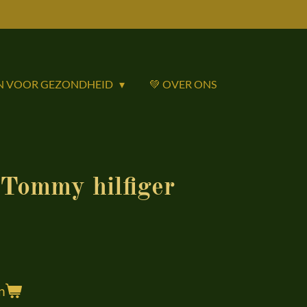
N VOOR GEZONDHEID
💚 OVER ONS
ommy hilfiger
n