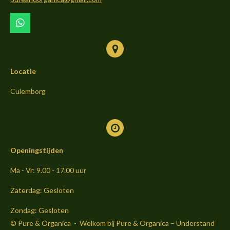
k
a
m
W
h
a
t
s
Locatie
A
p
p
Culemborg
Openingstijden
Ma - Vr: 9.00 - 17.00 uur
Zaterdag: Gesloten
Zondag: Gesloten
© Pure & Organica - Welkom bij Pure & Organica – Understand