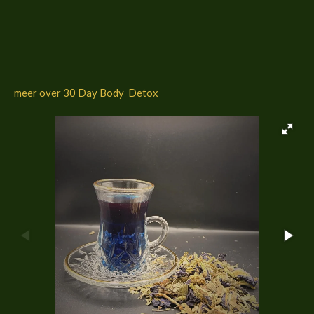
l
e
a
l
e
l
r
e
n
e
n
meer over 30 Day Body Detox