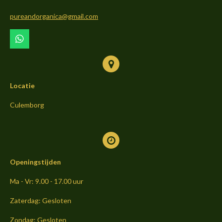
o
g
k
o
r
pureandorganica@gmail.com
k
a
m
W
h
a
t
s
Locatie
A
p
p
Culemborg
Openingstijden
Ma - Vr: 9.00 - 17.00 uur
Zaterdag: Gesloten
Zondag: Gesloten