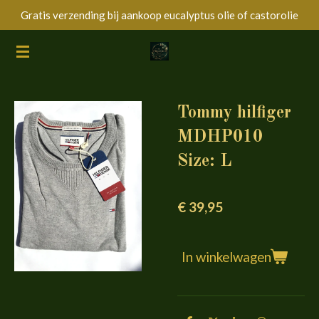
Gratis verzending bij aankoop eucalyptus olie of castorolie
Ga
direct
naar
de
hoofdinhoud
Tommy hilfiger
MDHP010
Size: L
€ 39,95
In winkelwagen