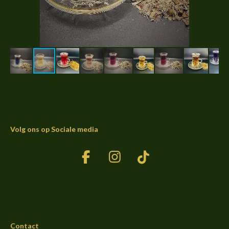
Volg ons op Sociale media
F
I
T
a
n
i
c
s
k
e
t
T
b
a
o
Contact