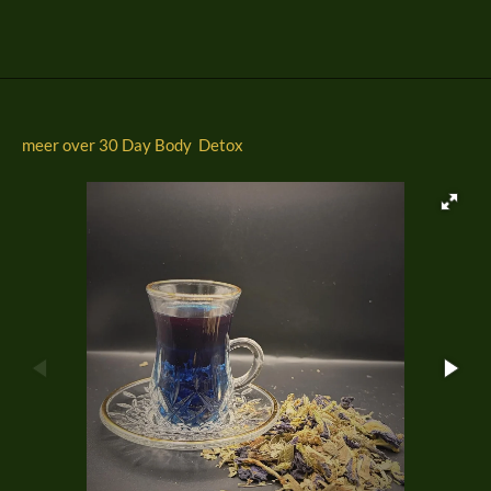
l
e
a
l
e
l
r
e
n
e
n
meer over 30 Day Body Detox