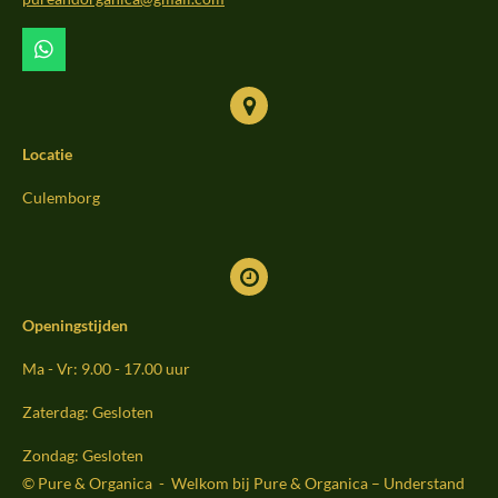
k
a
m
W
h
a
t
s
Locatie
A
p
p
Culemborg
Openingstijden
Ma - Vr: 9.00 - 17.00 uur
Zaterdag: Gesloten
Zondag: Gesloten
© Pure & Organica - Welkom bij Pure & Organica – Understand