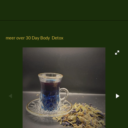
l
e
a
l
e
l
r
e
n
e
n
meer over 30 Day Body Detox