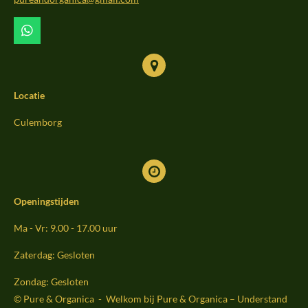
k
a
m
W
h
a
t
s
Locatie
A
p
p
Culemborg
Openingstijden
Ma - Vr: 9.00 - 17.00 uur
Zaterdag: Gesloten
Zondag: Gesloten
© Pure & Organica - Welkom bij Pure & Organica – Understand