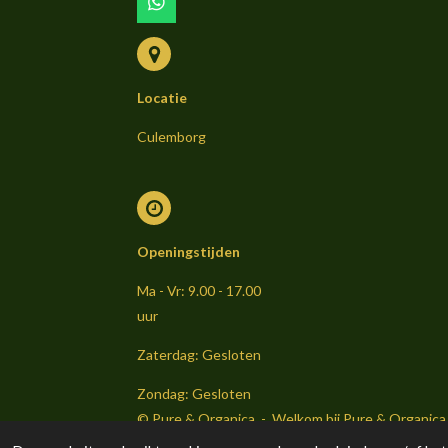
W
h
a
t
s
Locatie
A
p
p
Culemborg
Openingstijden
Ma - Vr: 9.00 - 17.00
uur
Zaterdag: Gesloten
Zondag: Gesloten
© Pure & Organica - Welkom bij Pure & Organica