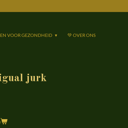
DEN VOOR GEZONDHEID
💚 OVER ONS
gual jurk
n