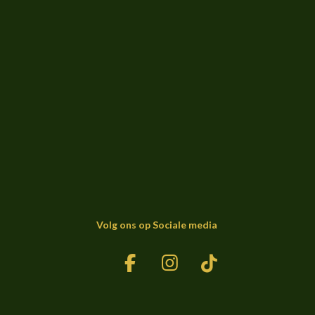
Volg ons op Sociale media
F
I
T
a
n
i
c
s
k