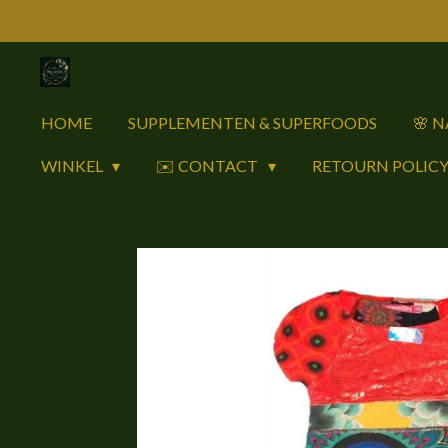
Ga
direct
naar
de
HOME
SUPPLEMENTEN & SUPERFOODS
🌸 
hoofdinhoud
WINKEL
✉️ CONTACT
RETOURN POLIC