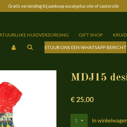
Gratis verzending bij aankoop eucalyptus olie of castorolie
NATUURLIJKE HUIDVERZORGING
GIFT SHOP
KRUI
Y
STUUR ONS EEN WHATSAPP BERICHT
MDJ15 desi
€ 25,00
In winkelwage