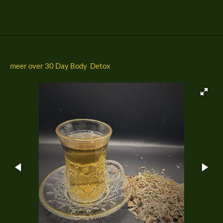
l
e
a
l
e
l
r
e
n
e
n
meer over 30 Day Body Detox