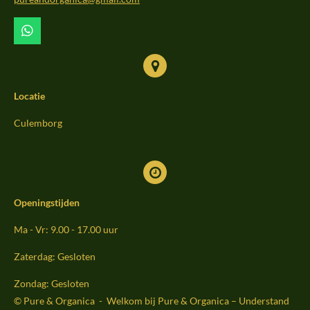
k
a
m
W
h
a
t
s
Locatie
A
p
p
Culemborg
Openingstijden
Ma - Vr: 9.00 - 17.00 uur
Zaterdag: Gesloten
Zondag: Gesloten
© Pure & Organica - Welkom bij Pure & Organica – Understand