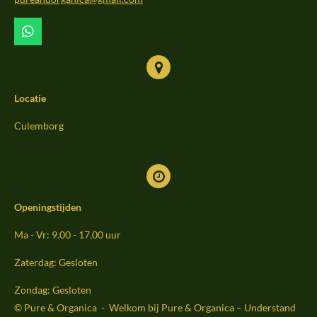
k
a
m
W
h
a
t
s
Locatie
A
p
p
Culemborg
Openingstijden
Ma - Vr: 9.00 - 17.00 uur
Zaterdag: Gesloten
Zondag: Gesloten
© Pure & Organica - Welkom bij Pure & Organica – Understand