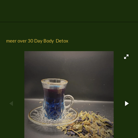
l
e
a
l
e
l
r
e
n
e
n
meer over 30 Day Body Detox