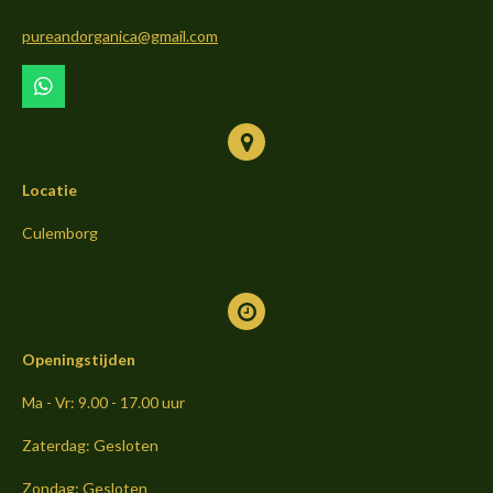
o
g
k
o
r
pureandorganica@gmail.com
k
a
m
W
h
a
t
s
Locatie
A
p
p
Culemborg
Openingstijden
Ma - Vr: 9.00 - 17.00 uur
Zaterdag: Gesloten
Zondag: Gesloten