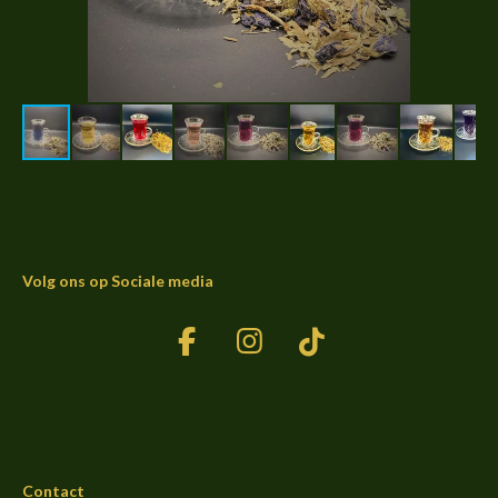
Volg ons op Sociale media
F
I
T
a
n
i
c
s
k
e
t
T
b
a
o
Contact