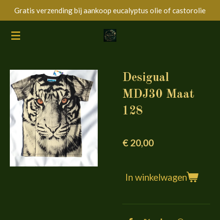
Gratis verzending bij aankoop eucalyptus olie of castorolie
Ga
direct
naar
de
hoofdinhoud
Desigual
MDJ30 Maat
128
€ 20,00
In winkelwagen