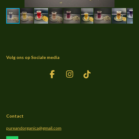
Volg ons op Sociale media
F
I
T
a
n
i
c
s
k
e
t
T
b
a
o
Contact
o
g
k
o
r
pureandorganica@gmail.com
k
a