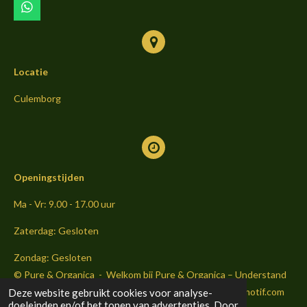
m
W
h
a
t
s
Locatie
A
p
p
Culemborg
Openingstijden
Ma - Vr: 9.00 - 17.00 uur
Zaterdag: Gesloten
Zondag: Gesloten
© Pure & Organica - Welkom bij Pure & Organica – Understand
Your Body . Strengthen Your Health Website by Sightmoti
f.com
Deze website gebruikt cookies voor analyse-
doeleinden en/of het tonen van advertenties. Door