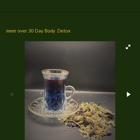
n
e
n
meer over 30 Day Body Detox