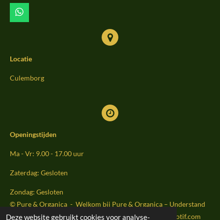
k
a
m
W
h
a
t
s
Locatie
A
p
p
Culemborg
Openingstijden
Ma - Vr: 9.00 - 17.00 uur
Zaterdag: Gesloten
Zondag: Gesloten
© Pure & Organica - Welkom bij Pure & Organica – Understand
Your Body . Strengthen Your Health Website by Sightmoti
f.com
Deze website gebruikt cookies voor analyse-