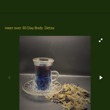
n
e
n
meer over 30 Day Body Detox