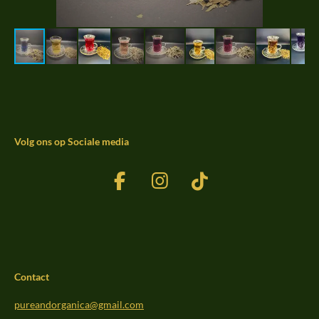
Volg ons op Sociale media
F
I
T
a
n
i
c
s
k
e
t
T
b
a
o
Contact
o
g
k
o
r
pureandorganica@gmail.com