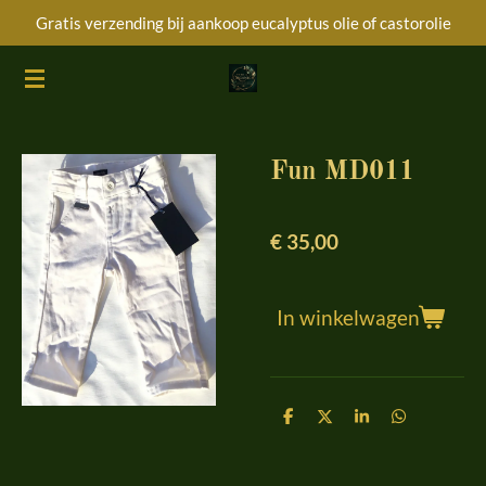
Gratis verzending bij aankoop eucalyptus olie of castorolie
Ga
direct
naar
de
hoofdinhoud
Fun MD011
€ 35,00
In winkelwagen
D
D
S
D
e
e
h
e
l
e
a
l
e
l
r
e