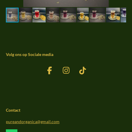
Volg ons op Sociale media
F
I
T
a
n
i
c
s
k
e
t
T
b
a
o
Contact
o
g
k
o
r
pureandorganica@gmail.com
k
a