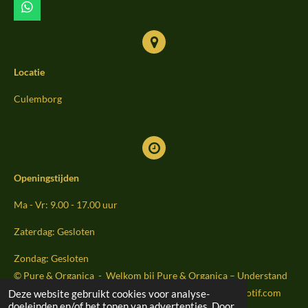
m
W
h
a
t
s
Locatie
A
p
p
Culemborg
Openingstijden
Ma - Vr: 9.00 - 17.00 uur
Zaterdag: Gesloten
Zondag: Gesloten
© Pure & Organica - Welkom bij Pure & Organica – Understand
Your Body . Strengthen Your Health Website by Sightmoti
f.com
Deze website gebruikt cookies voor analyse-
doeleinden en/of het tonen van advertenties. Door