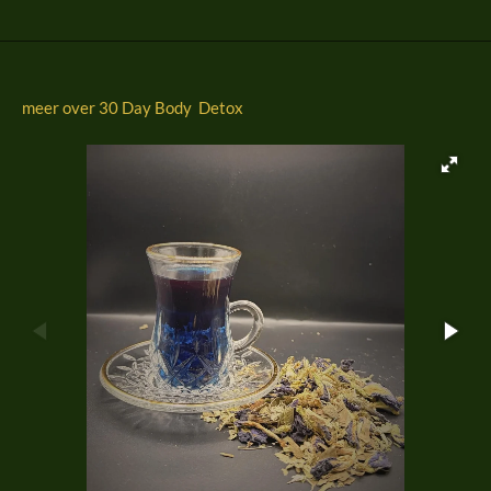
n
e
n
meer over 30 Day Body Detox