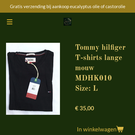
Gratis verzending bij aankoop eucalyptus olie of castorolie
Ga
direct
naar
de
hoofdinhoud
Tommy hilfiger
T-shirts lange
mouw
MDHK010
Size: L
€ 35,00
In winkelwagen