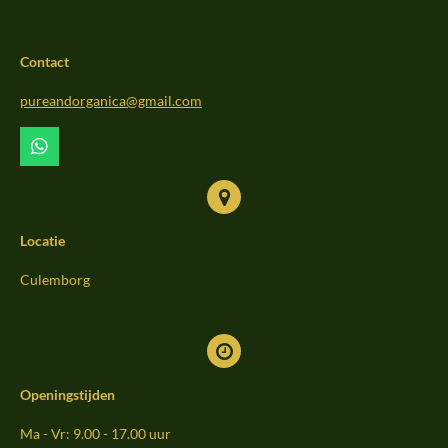
e
t
T
b
a
o
Contact
o
g
k
o
r
pureandorganica@gmail.com
k
a
m
W
h
a
t
s
Locatie
A
p
p
Culemborg
Openingstijden
Ma - Vr: 9.00 - 17.00 uur