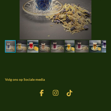
Volg ons op Sociale media
F
I
T
a
n
i
c
s
k