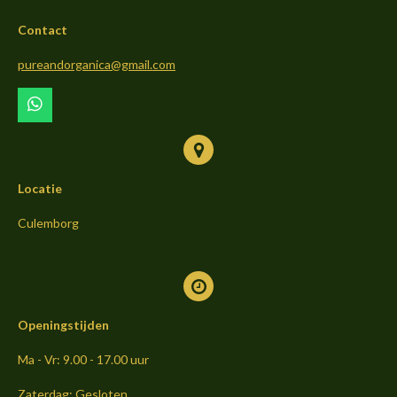
b
a
o
Contact
o
g
k
o
r
pureandorganica@gmail.com
k
a
m
W
h
a
t
s
Locatie
A
p
p
Culemborg
Openingstijden
Ma - Vr: 9.00 - 17.00 uur
Zaterdag: Gesloten