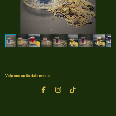
Volg ons op Sociale media
F
I
T
a
n
i
c
s
k
e
t
T