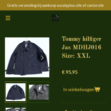
Gratis verzending bij aankoop eucalyptus olie of castorolie
Ga
direct
naar
de
hoofdinhoud
Tommy hilfiger
Jas MDHJ016
Size: XXL
€ 95,95
In winkelwagen