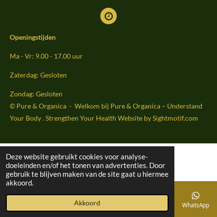
Openingstijden
Ma - Vr: 9.00 - 17.00 uur
Zaterdag: Gesloten
Zondag: Gesloten
© Pure & Organica - Welkom bij Pure & Organica – Understand
Your Body . Strengthen Your Health Website by Sightmoti
f.com
Deze website gebruikt cookies voor analyse-
doeleinden en/of het tonen van advertenties. Door
gebruik te blijven maken van de site gaat u hiermee
akkoord.
Akkoord
E-mailadres
Telefoonnummer
Kaart
WhatsApp