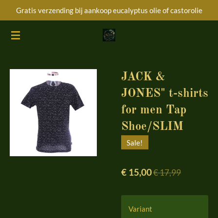
Gratis verzending bij aankoop eucalyptus olie of castorolie
Ga
direct
naar
de
hoofdinhoud
JACK &
JONES" t-shirts
for men Tap
Shoe/SLIM
Sale!
€ 15,00
€ 17,99
Variant