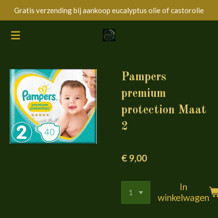
Gratis verzending bij aankoop eucalyptus olie of castorolie
Ga
direct
naar
de
hoofdinhoud
Pampers
premium
protection Maat
2
€ 9,00
In
winkelwagen