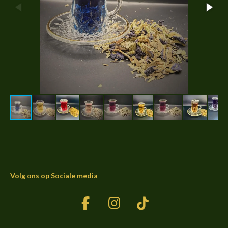
Volg ons op Sociale media
F
I
T
a
n
i