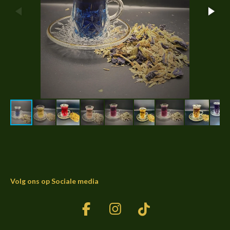
Volg ons op Sociale media
F
I
T
a
n
i