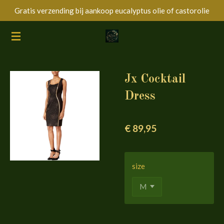
Gratis verzending bij aankoop eucalyptus olie of castorolie
Ga
direct
naar
de
hoofdinhoud
Jx Cocktail
Dress
€ 89,95
size