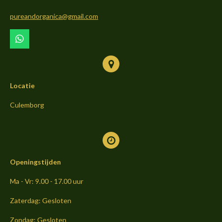
o
g
k
o
r
pureandorganica@gmail.com
k
a
m
W
h
a
t
s
Locatie
A
p
p
Culemborg
Openingstijden
Ma - Vr: 9.00 - 17.00 uur
Zaterdag: Gesloten
Zondag: Gesloten