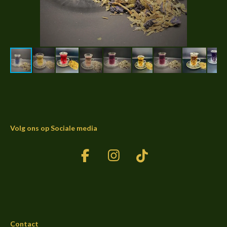
Volg ons op Sociale media
F
I
T
a
n
i
c
s
k
e
t
T
b
a
o
Contact