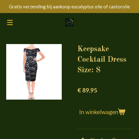
Gratis verzending bij aankoop eucalyptus olie of castorolie
Ga
direct
naar
de
hoofdinhoud
Keepsake
Cocktail Dress
Size: S
€ 89,95
In winkelwagen