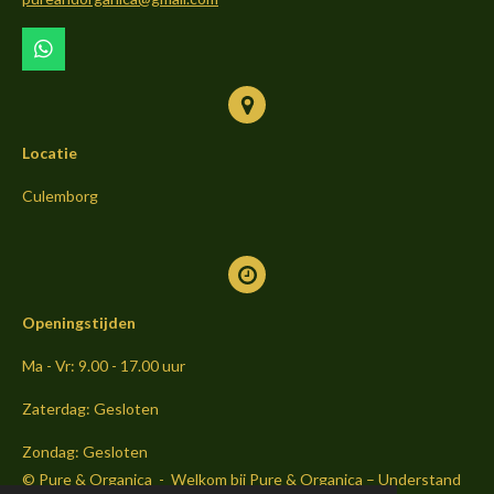
k
a
m
W
h
a
t
s
Locatie
A
p
p
Culemborg
Openingstijden
Ma - Vr: 9.00 - 17.00 uur
Zaterdag: Gesloten
Zondag: Gesloten
© Pure & Organica - Welkom bij Pure & Organica – Understand