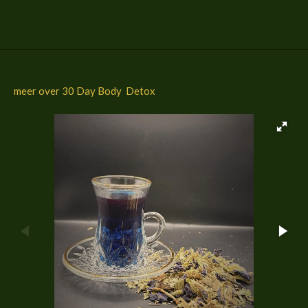
l
e
a
l
e
l
r
e
n
e
n
meer over 30 Day Body Detox