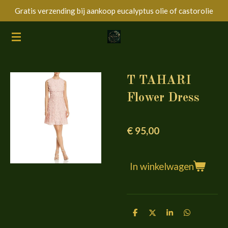
Gratis verzending bij aankoop eucalyptus olie of castorolie
Ga
direct
naar
de
hoofdinhoud
T TAHARI
Flower Dress
€ 95,00
In winkelwagen
D
D
S
D
e
e
h
e