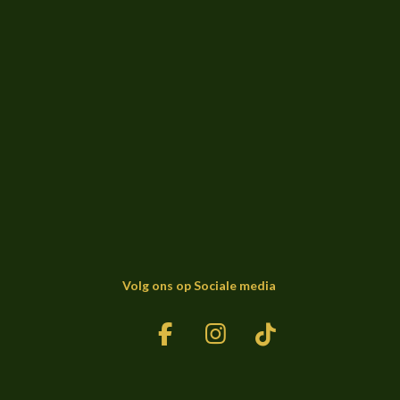
Volg ons op Sociale media
F
I
T
a
n
i
c
s
k