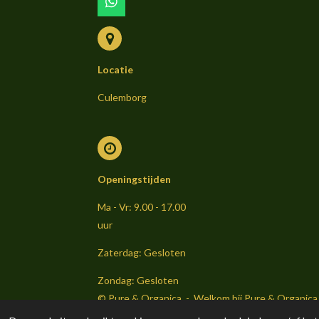
W
h
a
t
s
Locatie
A
p
p
Culemborg
Openingstijden
Ma - Vr: 9.00 - 17.00
uur
Zaterdag: Gesloten
Zondag: Gesloten
© Pure & Organica - Welkom bij Pure & Organica