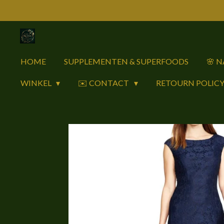
Ga
direct
naar
de
HOME
SUPPLEMENTEN & SUPERFOODS
🌸 
hoofdinhoud
WINKEL
✉️ CONTACT
RETOURN POLIC