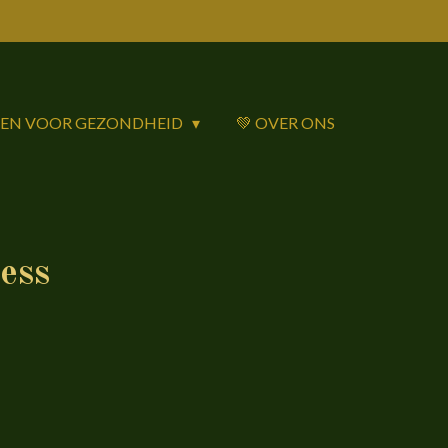
DEN VOOR GEZONDHEID
💚 OVER ONS
ess