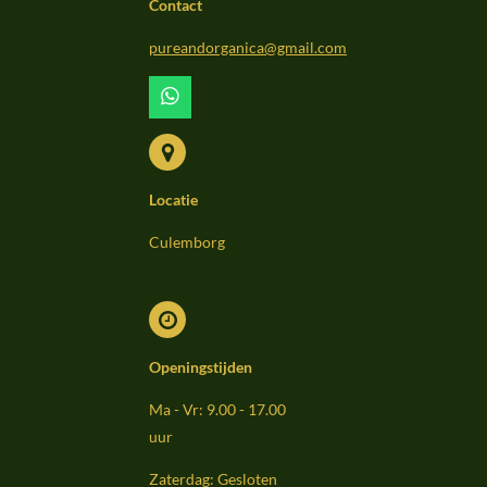
Contact
pureandorganica@gmail.com
W
h
a
t
s
Locatie
A
p
p
Culemborg
Openingstijden
Ma - Vr: 9.00 - 17.00
uur
Zaterdag: Gesloten