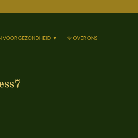
N VOOR GEZONDHEID
💚 OVER ONS
ess7