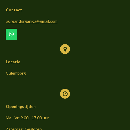
b
a
o
Contact
o
g
k
o
r
pureandorganica@gmail.com
k
a
m
W
h
a
t
s
Locatie
A
p
p
Culemborg
Openingstijden
Ma - Vr: 9.00 - 17.00 uur
Zaterdag: Gesloten