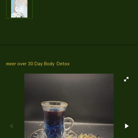
l
e
a
l
e
l
r
e
n
e
n
meer over 30 Day Body Detox