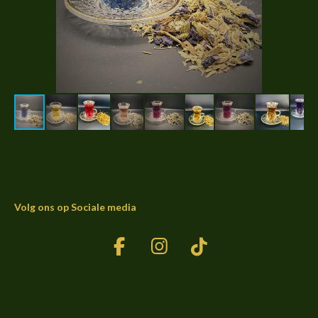
Volg ons op Sociale media
F
I
T
a
n
i
c
s
k
e
t
T